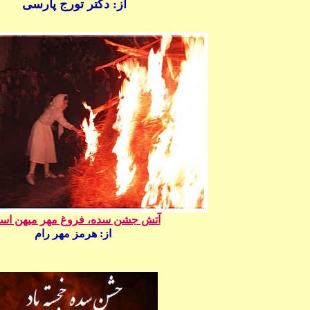
از:
دکتر تورج پارسی
آتش جشن سده، فروغ مهر میهن اس
از:
هرمز مهر رام