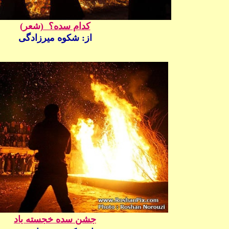
کدام سده؟ (
شعر)
از:
شکوه میرزادگی
جشن سده خجسته باد