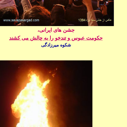
جشن های ایرانی،
حکومت عبوس و تندخو را به چالش می کشند
شکوه میرزادگی