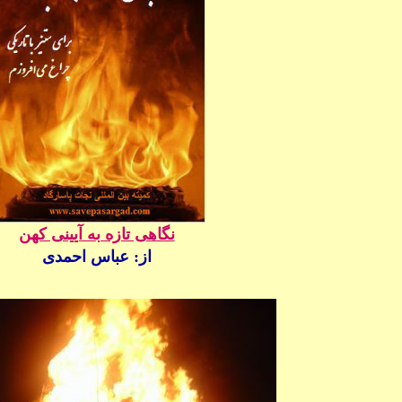
نگاهی تازه به آیینی کهن
از:
عباس احمدی