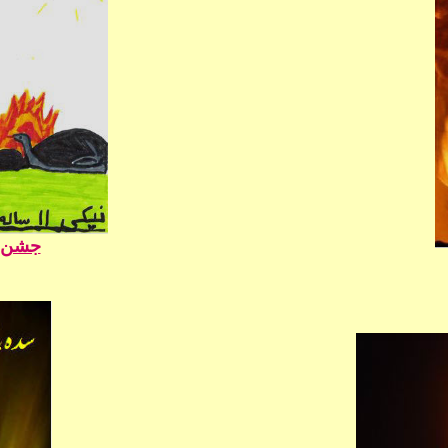
جشن س