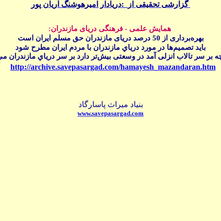
گزارشی تحقيقی از
:
دريادار اميرهوشنگ آريان پو
ر
همايش علمی - فرهنگی دريای مازندران:
ب
هره‌برداری از 50 درصد دریا
ی
مازندران
حق مسلم ایران است
بايد تصميم‌ها در مورد درياي مازندران با مردم ايران مطرح شود
ه بر سر تالاب انزلی آمد در وسعتی بيش‌تر دارد بر سر درياي مازندران
می‌
http://archive.savepasargad.com/hamayesh_mazandaran.htm
بنیاد میراث پاسارگاد
www.savepasargad.com