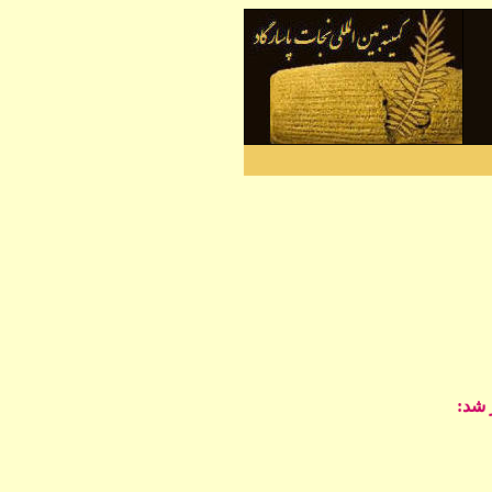
 شد
: