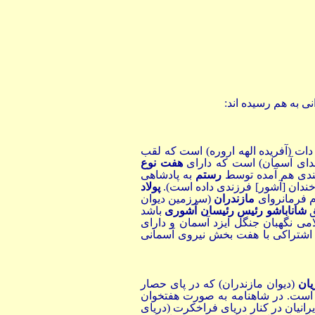
ی به هم رسیده اند:
 دات (آفریده الهه اروره) است که لقب
دای آسمان) است که دارای
هفت نوع
دی هم آمده توسط
رستم
به پادشاهی
 خندان [آشور] فرزندی داده است).
پولاد
 فرمانروای
مازندران
(سرزمین دیوان
ق
شاناباشو رئیس رئیسان آشوری
باشد
می نگهبان جنگل ایزد آسمان و دارای
اشتراکی با هفت بخش نیروی آسمانی
یان
(دیوان مازندران) که در پای حصار
 است. در شاهنامه به صورت هفتخوان
انیان در کنار دریای فراخکرت (دریای