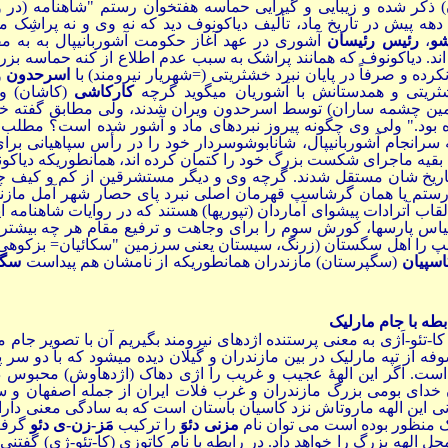
) ذکر شده و زیبایی و گیرایی حماسه هفتخوان رستم "شاهنامه (در و
ه دهه پیش در تاریخ ماد، تألیف دیاکونوف دید که نه وی و نه پراش
شو
،
رئیس رئیسان
آشوری در عهد آغاز حکومت آشوربانیپال به به 
اند. دیاکونوف که همانند پراشک به سبب عدم اطلاع از کنه حماسه بز
ده و صرفاً در پایان نبرد خشثریتی (=شهریار نیرومند) با
اسرحدون
و
ثریتی و همدستانش با آشوریان میگوید گرچه
کارکاشی
(کاشان) و 
مین چشمه ساران) توسط اسرحدون ویران شدند، ولی مطابق گفته خ
ده بود." ولی وی چگونه پیروز نبردهای ماد و آشور شده است؟ مط
رانجام آشوربانیپال، شانابوشوسردار خود را در رأس سپاهیانی برا
بقیه ماجرای شکست بزرگ خود را کتمان کرده اند، همانطوریکه دیاکونو
تاریخ شان مستقل شدند. گرچه وی و دیگر مستشرقین از کم و کیف چ
ع رستم یا همان گرشاسپ قهرمان اصلی نبرد پای حصار شهر آمل مازن
اب آترادات پیشوای آماردان (تپوریها) هستند که در روایات شاهنامه ا
یاس پارسها، کورش سوم را برای وجاهت و ترفیع مقام هر چه بیشتر پ
پ را اهل سگستان (زرنگ، سیستان یعنی سرزمین "سکائیان= بزکوهی پ
اسپیان
(سگپرستان) مازندران همانطوریکه از نامشان هم پیداست
سگ
بطه با جام مارلیک
-تئو-اَژی به معنی پرستنده اژدهای نیرومند بگیریم آن با تصویر جام م
 از تپه مارلیک در بین مازندران و گیلان دیده میشود که با دو سر پلن
 است. اگر این الهۀ عجیب و غریب را اژی دهاک (اژدهاوش) محبوس در
 خدای بومی بزرگ مازندران و غرب فلات ایران از جمله اصفهان و س
 این الهه ماروتاش نزد کاسیان باستان است که به سادگی معنی دارا
ناک منظور بوده است می توان نام
مزنی دئوَ
را ترکیب
مَز-زن-ی دئو
گرفت
ل الهه بزرگ را خواهد داد. در رابطه با نام کاتوزی (کا-تئو-ژی) گفتنی