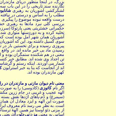
بزرگ، در اینجا منظور دریای مازندران
نگارنده سند تاریخی را در این باب س
لشکرکشی آشوریان به رهبری
شانابو
مطلب را به اساس و درستی در نیافته 
درست واقعه نبوده موضوع را پیگیری نکر
بررسی کلی نبرد مادها به رهبری خش
حکمرانی خشثریتی یعنی پارتوکا (سرز
تخلیه کرده و به دوردستها متواری ش
آشوریان همان شهر آمل بوده است که س
سوی گسیل داشته بود. این که آشوریان 
پیروزی رسیده و برای نخستین بار در 
رسیدن ماد بی خبر مانده اند. در واق
معنی در هم شکننده ستمگران بوده و الق
تن اجداد وی شده اند. مطابق خبر کتس
شمار می آوردند. اینکه رستم و گرشاس
اند از آنجاست که بنا به خبر استرابون
ک
کهن مازندران بوده اند.
معنی نام دیوان مازنی و مازندران در را
اگر نام
کاتوزی
(کادوسی) را به صورت کا
الهه عجیب و غریبی در جام زرین مکشوفه
(سیمرغ) و دُم-پاهای اژدها نقش بسته
صورت این الهه و ایزد معادل آن همان
است. به نظر می رسد نام معروف ایرانی
از مزنی دئوَ اوستا نیز همین الهۀ ترس
اساس به معنی
مز-زنی-دئو-ران
یعنی مح