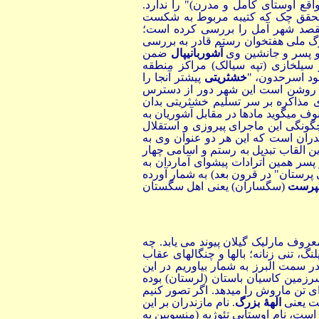
اقع اوستای کامل و مدرن)" را ندارد.
ِک محقق چک که کتیبه مربوط به شکست
مقصد شهر آمل را بررسی کرده است؛
رگ ملی هفتخوان رستم قادر به بررسی
 پسر و جانشین وی
آشوربانیپال
ضمن
سیلخازی (تپه سیالک) مراکز منطقه
ود اسرحدون، "
خشثریتی
پیشتر آنجا را
لب روشن است این شهر دور از دسترس
ی مذاکره بر سر تسلیم خشثریتی بدان
ف میگوید مادها در مقابل آشوریان به
گونگی این ماجرای پیروزی و استقلال
دران است که این هر دو عنوان وی به
ین القاب تبدیل به رستم و اسامی چهار
سر همین آترادات پیشوای آماردان به
رستان" در قرون بعد) به شمار آورده
پرست
(سگساران) یعنی اهل سگستان
عروف مارلیک گیلان پیوند می یابد. چه
گ، تنی زنانه؛ بالها و چنگالهای عقاب
 سمت البرز به شمار بیاوریم در این
رزمین کاسیان باستان (لرستان) بوده
ی تن ماروش را میدهد. اگر تصور کنیم
 یعنی
الهۀ بزرگ
. نام مازندران بر این
 است، نام اوستایی تئوژیه (منسوبین به