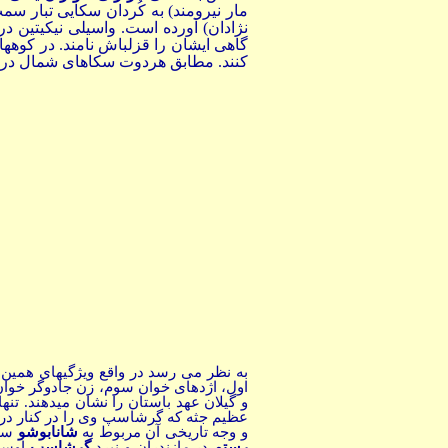
مار نیرومند) به کُردان سکایی تبار 
نژادان) آورده است. واسیلی نیکیتین در 
کنند. مطابق هردوت سکاهای شمال دریای 
به نظر می رسد در واقع ویژگیهای همین 
اول، اژدهای خوان سوم، زن جادوگر خوان 
و گیلان عهد باستان را نشان میدهند. 
عظیم جثه که گرشاسپ وی را در کنار در
و وجه تاریخی آن مربوط به
شانابوشو
سرد
رستم
در مازندران و نبرد
گرشاسب
اوست