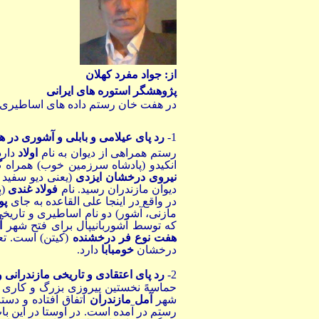
از: جواد مفرد کهلان
پژوهشگر استوره های ایرانی
در هفت خان رستم داده های اساطیری و 
1
-
رد پای عیلامی و بابلی و آشوری در 
رستم همراهی از دیوان به نام
اولاد
دارد
انکیدو (پادشاه سرزمین خوب) همراه
گ
نیروی درخشان ایزدی
(یعنی دیو سفید
دیوان مازندران رسید. نام
فولاد غندی
(پ
در واقع در اینجا علی القاعده به جای
پو
مازنی، آشور) دو نام اساطیری و تاریخ
که توسط آشوربانیپال برای فتح شهر
آ
هفت نوع فر درخشنده
(کیتن) است. تع
درخشان
خومبابا
دارد
.
2
-
رد پای اعتقادی و تاریخی مازندرانی
حماسهً نخستین پیروزی بزرگ و کاری ا
شهر
آمل مازندران
اتفاق افتاده و دس
رستم در آمده است. در اوستا در این ب