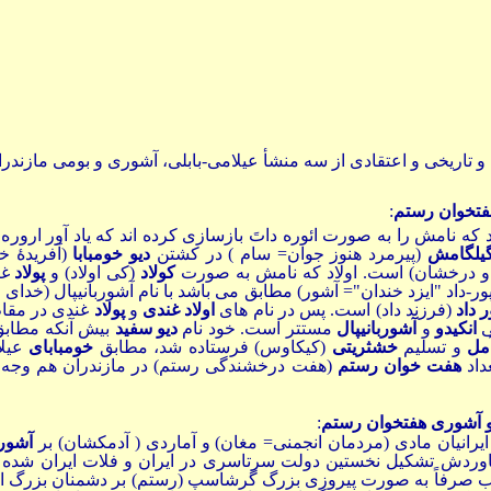
تاریخی و اعتقادی از سه منشأ عیلامی-بابلی، آشوری و بومی مازندران
هفتخوان رستم
:
 که نامش را به صورت ائوره داتَ بازسازی کرده اند که یاد آور اروره
یلگامش
(پیرمرد هنوز جوان= سام ) در کشتن
دیو خومبابا
(آفریدۀ خ
 و درخشان) است. اولاد که نامش به صورت
کولاد
(کی اولاد) و
پولاد
غن
ور-داد "ایزد خندان"= آشور) مطابق می باشد با نام آشوربانیپال (خدای
ر داد
(فرزند داد) است. پس در نام
های
اولاد غندی
و
پولاد
غندی در مقام
ی
انکیدو
و
آشوربانیپال
مستتر است. خود نام
دیو سفید
بیش آنکه مطاب
مل
و تسلیم
خشثریتی
(کیکاوس) فرستاده شد، مطابق
خومبابای
عیلا
داد
هفت خوان رستم
(هفت درخشندگی رستم) در مازندران هم وجه 
 و آشوری هفتخوان رستم
:
یرانیان مادی (مردمان انجمنی= مغان) و آماردی ( آدمکشان) بر
آشور
تاوردش تشکیل نخستین دولت سرتاسری در ایران و فلات ایران شده
اب صرفاً به صورت پیروزی بزرگ گرشاسپ (رستم) بر دشمنان بزرگ ایر