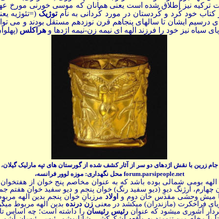
سمت ترکیه نیز اطلاق شده است یعنی همانان که موسی خورنی مورخ عه
کتاب خود کُرد و کُردستان در مورد کُردانی به نام
توژیک
(=تئوژیه یعن
سیاه نیز خود را فرزند الهه ای نیمه زن-نیمه اژدها و
هراکلس
(پهلوا
جام زرین با نقش اژدهای دو سر از آثار کشف شده از گورستان های تپه مارلیک گیلان،
forum.parsipeople.net
محل نگهداری: موزه لوور فرانسه،
الهه بومی شمالی بوده باشد که به عنوان مخاصم پنج خوان از هفتخوان 
چهارم، ارژنگ دیوِ (دیو سفید رنگ) خوان پنجم و دیو سفید خوان هفتم جم
تنها میش وحشی مقدس خان دوم و
اولاد
مرزبانِ خوان پنجم بدین الهه مربو
یای فراخکرت (مازندران) میکشد در معنی
زن درنده
بدین الهه مربوط میگر
ار آشوری میشود که عنوان
رئیس رئیسان
را داشته است؛ چه اساس تا
ا با مخاصمین تنومند به واقعه لشکرکشی شانابوشو رئیس رئیسان آشوری د