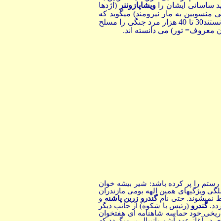
د ساسانی ایشان را
ویشاپازوننر
(اژدها
ی منسوبین به مار نیرومند) میگوید که
گاهی ایشان را قزلباش نامند. در کوههای درسیم ایشان تا سالهای پنجاهم قرن نوزدهم مستقل بودند و می توانستند30 تا 40 هزار مرد جنگی را مسلح
ن معروف= تور) می دانسته اند
.
رستم را پر کرده باشد: شیر بیشه خوان
لگی ویژگیهای همین الهه بومی مازندران
ط نمیشوند. حتی نام
گندرو زرین پاشنه
و
دد.
گندرو
(رئیس با شکوه) از جانب دیگر
ریخی خود حماسه شاهنامه ای هفتخوان
ر آغاز عهد آشوربانیپال بر میگردد که